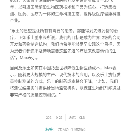
据悉，这家位于深圳的生物医药开发制造企业成立于2016
年，以引进国际前沿生物医药技术和产品为核心，打造集检
测、医药、医疗为一体的生命科技生态、世界级医疗健康科技
企业。
“乐土的愿望是让所有有需要的患者，都能得到先进药物的治
疗，正如乐土董事长所说，我们的目标是成为世界顶级的合同
开发和药物制造机构，我们也希望能够尽早实现这个目标，因
为患者们都迫不及待地需要这些先进的疗法来改善他们的生
活”，Max表示。
当问及乐土如何在中国乃至世界降低生物医药成本，Max表
示，随着更大规模的生产、现代技术的应用，以及乐土执行质
量控制测试的方式，乐土的制药成本将会下降，“比如，我们
将测试结果实时提供给当地监管机构，以保证生物制剂能通过
非常严格的质量控制测试。”
/
2021-10-29
通过：
CLB
标签：
CDMO
,
生物制药