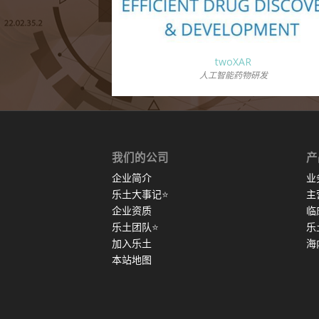
twoXAR
人工智能药物研发
我们的公司
产
企业简介
业
乐土大事记
⭐
主
企业资质
临
乐土团队
⭐
乐
加入乐土
海
本站地图