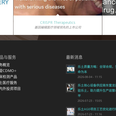
CRISPR Therapeutics
基因编辑医疗领域领先的上市公司
品与服务
最新消息
务概览
乐土质量方略：全球合规，
营CDMO
⭐
命为本
床检测产品
2026-08-04 - 11:15
土医疗服务
乐土核心设备供应商东富龙
内外投资项目
驻乐土，助力提升生产运营
平
2026-07-23 - 15:05
乐土AG0项目工艺优化进行
2026-07-23 - 11:16