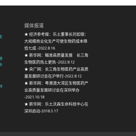
媒体报道
★ 经济参考报：乐土董事长刘如银：
生
大规模商业化生产可使生物药成本降
低七成 -2022.8.16
★ 新华网：瞄准高质量发展 长三角
进
生物医药热土更热 -2022.8.12
水
★ 央广网：长三角生物医药产业高质
量发展研讨会在沪举行-2022.8.12
★ 新华网：粤港澳大湾区生物医药产
时
业高质量发展研讨会在深圳举办
-2021.10.18
★ 新华网：乐土沃森生命科技中心在
深圳启动-2018.3.17