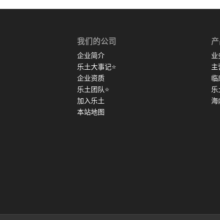
我们的公司
产
企业简介
业
乐土大事记
⭐
主
企业资质
临
乐土团队
⭐
乐
加入乐土
海
本站地图