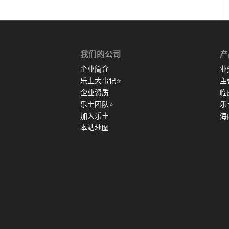
我们的公司
产
企业简介
业
乐土大事记
⭐
主
企业资质
临
乐土团队
⭐
乐
加入乐土
海
本站地图