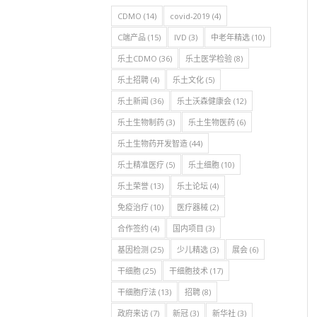
CDMO
(14)
covid-2019
(4)
C端产品
(15)
IVD
(3)
中老年精选
(10)
乐土CDMO
(36)
乐土医学检验
(8)
乐土招聘
(4)
乐土文化
(5)
乐土新闻
(36)
乐土沃森健康会
(12)
乐土生物制药
(3)
乐土生物医药
(6)
乐土生物药开发智造
(44)
乐土精准医疗
(5)
乐土细胞
(10)
乐土荣誉
(13)
乐土论坛
(4)
免疫治疗
(10)
医疗器械
(2)
合作签约
(4)
国内项目
(3)
基因检测
(25)
少儿精选
(3)
展会
(6)
干细胞
(25)
干细胞技术
(17)
干细胞疗法
(13)
招聘
(8)
政府来访
(7)
新冠
(3)
新华社
(3)