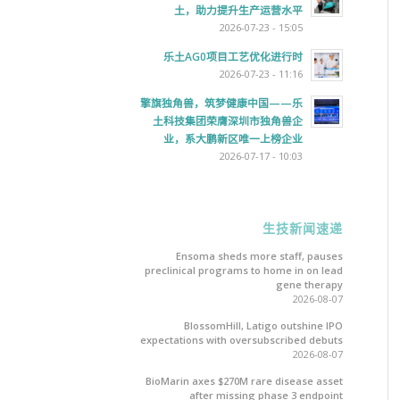
土，助力提升生产运营水平
2026-07-23 - 15:05
乐土AG0项目工艺优化进行时
2026-07-23 - 11:16
擎旗独角兽，筑梦健康中国——乐
土科技集团荣膺深圳市独角兽企
业，系大鹏新区唯一上榜企业
2026-07-17 - 10:03
生技新闻速递
Ensoma sheds more staff, pauses
preclinical programs to home in on lead
gene therapy
2026-08-07
BlossomHill, Latigo outshine IPO
expectations with oversubscribed debuts
2026-08-07
BioMarin axes $270M rare disease asset
after missing phase 3 endpoint