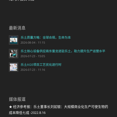
最新消息
乐土质量方略：全球合规，生命为本
2026-08-04 - 11:15
乐土核心设备供应商东富龙进驻乐土，助力提升生产运营水平
2026-07-23 - 15:05
乐土AG0项目工艺优化进行时
2026-07-23 - 11:16
媒体报道
★ 经济参考报：乐土董事长刘如银：大规模商业化生产可使生物药
成本降低七成 -2022.8.16