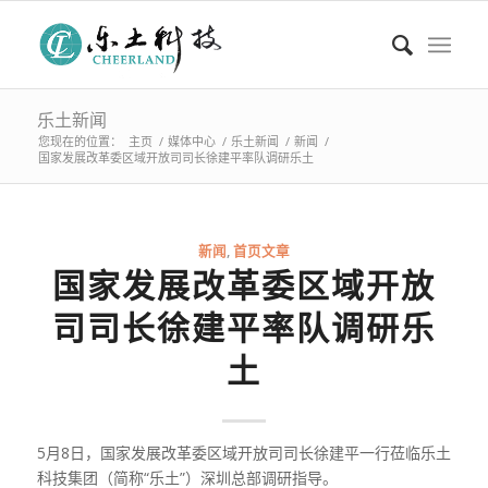
乐土新闻
您现在的位置：
主页
/
媒体中心
/
乐土新闻
/
新闻
/
国家发展改革委区域开放司司长徐建平率队调研乐土
新闻
,
首页文章
国家发展改革委区域开放
司司长徐建平率队调研乐
土
5月8日，国家发展改革委区域开放司司长徐建平一行莅临乐土
科技集团（简称“乐土”）深圳总部调研指导。