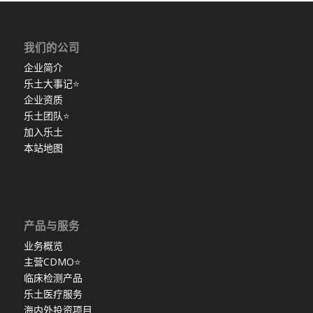
我们的公司
企业简介
乐土大事记
⭐
企业资质
乐土团队
⭐
加入乐土
本站地图
产品与服务
业务概览
主营CDMO
⭐
临床检测产品
乐土医疗服务
海内外投资项目