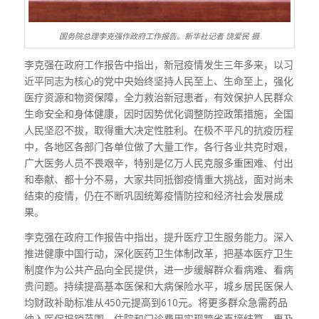
国务院总理李克强作政府工作报告。新华社记者 饶爱民 摄
李克强在政府工作报告中指出，新冠疫情发生三年多来，以习
近平同志为核心的党中央始终坚持人民至上、生命至上，强化
医疗资源和物资保障，全力救治新冠患者，有效保护人民群众
生命安全和身体健康，因时因势优化调整防控政策措施，全国
人民坚忍不拔，取得重大决定性胜利。在极不平凡的抗疫历程
中，各地区各部门各单位做了大量工作，各行各业共克时艰，
广大医务人员不畏艰辛，特别是亿万人民克服多重困难、付出
和奉献、都十分不易，大家共同抵御疫情重大挑战，面对尚未
结束的疫情，仍在不断巩固统筹疫情防控和经济社会发展成
果。
李克强在政府工作报告中指出，提升医疗卫生服务能力。深入
推进健康中国行动，深化医药卫生体制改革，把基本医疗卫生
制度作为公共产品向全民提供，进一步缓解群众看病难、看病
贵问题。持续提高基本医保和大病保险水平，城乡居民医保人
均财政补助标准从450元提高到610元。将更多群众急需药品
纳入医保报销范围。住院和门诊费用实现跨省直接结算，惠及