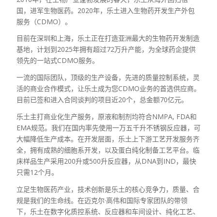
国，进军生物医药。2020年，乐土进入生物药开发生产外包
服务（CDMO）。
目前在深圳和上海，乐土正在打造亚洲最大的生物药开发制造
基地，计划到2025年拥有超过72万升产能，为全球药企提供
领先的一站式CDMO服务。
一流的国际团队，顶级的生产设备，先进的质量控制系统，灵
活的商业合作模式，让乐土成为您CDMO业务的首选供应商。
目前已签和进入合同谈判的项目近20个，总金额70亿元。
乐土主打商业化生产服务，原液和制剂均符合NMPA, FDA和
EMA规范。我们在国内率先使用一万五千升不锈钢反应器，可
大幅降低生产成本。在开发层面，乐土上下游工艺开发服务齐
全，拥有成熟的细胞系开发，以及蛋白纯化制备工艺平台。临
床样品生产采用200升或500升反应器，从DNA到IND，最快
只需12个月。
立足生物医药产业，技术创新是乐土的核心竞争力，质量、合
规是我们的生命线。在迈克尔·高伟和国际专家团队的带领
下，乐土在数字化质控系统、反应器和车间设计、纯化工艺、