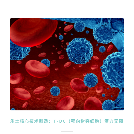
乐土核心技术剧透：T-DC（靶向树突细胞）潜力无限