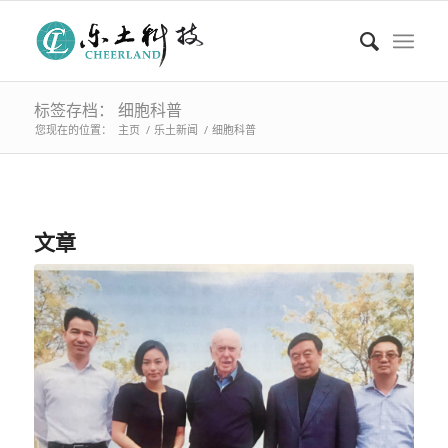
标签存档： 细胞科普
您现在的位置：
主页
/
乐土新闻
/
细胞科普
文章