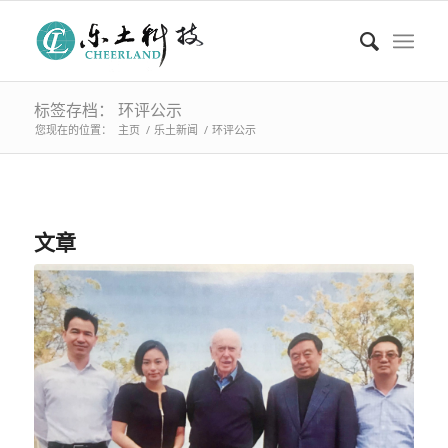
标签存档： 环评公示
您现在的位置：
主页
/
乐土新闻
/
环评公示
文章