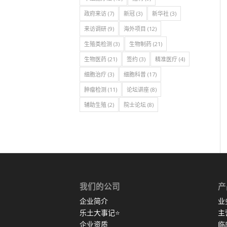
政府来访
(7)
新冠
(3)
新华社
(3)
来访调研
(9)
海外项目
(12)
生殖类检测
(3)
生物制药
(21)
生物医药
(21)
签约
(3)
精准医疗
(4)
细胞治疗
(3)
细胞科普
(17)
肿瘤检测
(11)
论坛讲座
(8)
辅助生殖
(2)
院士论坛
(8)
我们的公司
产
企业简介
业
乐土大事记
⭐
主
企业资质
临