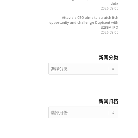
data
2026-08-05
Attovia's CEO aims to scratch itch
opportunity and challenge Dupixent with
$289M IPO
2026-08-05
新闻分类
新
闻
分
类
新闻归档