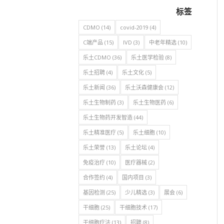
标签
CDMO
(14)
covid-2019
(4)
C端产品
(15)
IVD
(3)
中老年精选
(10)
乐土CDMO
(36)
乐土医学检验
(8)
乐土招聘
(4)
乐土文化
(5)
乐土新闻
(36)
乐土沃森健康会
(12)
乐土生物制药
(3)
乐土生物医药
(6)
乐土生物药开发智造
(44)
乐土精准医疗
(5)
乐土细胞
(10)
乐土荣誉
(13)
乐土论坛
(4)
免疫治疗
(10)
医疗器械
(2)
合作签约
(4)
国内项目
(3)
基因检测
(25)
少儿精选
(3)
展会
(6)
干细胞
(25)
干细胞技术
(17)
干细胞疗法
(13)
招聘
(8)