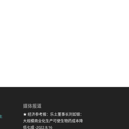
媒体报道
★ 经济参考报：乐土董事长刘如银：
生
大规模商业化生产可使生物药成本降
低七成 -2022.8.16