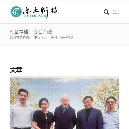
标签存档： 慈善捐赠
您现在的位置：
主页
/
乐土新闻
/
慈善捐赠
文章