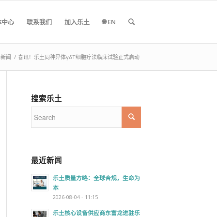
体中心
联系我们
加入乐土
🌐 EN
新闻
/
喜讯！乐土同种异体γδT细胞疗法临床试验正式启动
搜索乐土
最近新闻
乐土质量方略：全球合规，生命为
本
2026-08-04 - 11:15
乐土核心设备供应商东富龙进驻乐