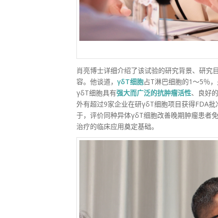
肖亮博士详细介绍了该试验的研究背景、研究
容。他谈道，
γδT细胞
占T淋巴细胞的1～5％，
γδT细胞具有
强大而广泛的抗肿瘤活性
、良好
外有超过9家企业在研γδT细胞项目获得FD
于，评价同种异体γδT细胞改善晚期肿瘤患者
治疗的临床应用奠定基础。