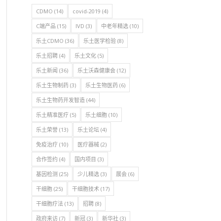
CDMO
(14)
covid-2019
(4)
C端产品
(15)
IVD
(3)
中老年精选
(10)
乐土CDMO
(36)
乐土医学检验
(8)
乐土招聘
(4)
乐土文化
(5)
乐土新闻
(36)
乐土沃森健康会
(12)
乐土生物制药
(3)
乐土生物医药
(6)
乐土生物药开发智造
(44)
乐土精准医疗
(5)
乐土细胞
(10)
乐土荣誉
(13)
乐土论坛
(4)
免疫治疗
(10)
医疗器械
(2)
合作签约
(4)
国内项目
(3)
基因检测
(25)
少儿精选
(3)
展会
(6)
干细胞
(25)
干细胞技术
(17)
干细胞疗法
(13)
招聘
(8)
政府来访
(7)
新冠
(3)
新华社
(3)