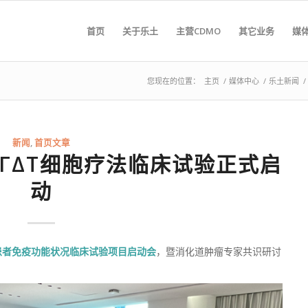
首页
关于乐土
主营CDMO
其它业务
媒
您现在的位置：
主页
/
媒体中心
/
乐土新闻
/
新闻
,
首页文章
ΓΔT细胞疗法临床试验正式启
动
患者免疫功能状况临床试验项目启动会
，暨消化道肿瘤专家共识研讨