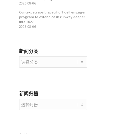
2026-08-06
Context scraps bispecific T-cell engager
program to extend cash runway deeper
into 2027
2026-08-06
新闻分类
新
闻
分
类
新闻归档