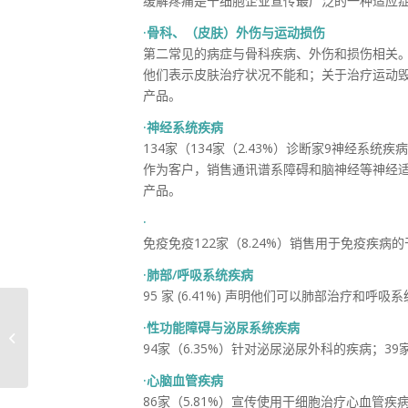
缓解疼痛是干细胞企业宣传最广泛的一种适应症。在
·骨科、（皮肤）外伤与运动损伤
第二常见的病症与骨科疾病、外伤和损伤相关。68
他们表示皮肤治疗状况不能和；关于治疗运动毁坏
产品。
·神经系统疾病
134家（134家（2.43%）诊断家9神经系统疾
作为客户，销售通讯谱系障碍和脑神经等神经适
产品。
·
免疫免疫122家（8.24%）销售用于免疫疾病
·肺部/呼吸系统疾病
95 家 (6.41%) 声明他们可以肺部治疗和呼吸
深圳卫视 | 乐土生命科
·性功能障碍与泌尿系统疾病
技展翅腾飞，助力打造
94家（6.35%）针对泌尿泌尿外科的疾病；39家
深圳生物医...
·心脑血管疾病
86家（5.81%）宣传使用干细胞治疗心血管疾