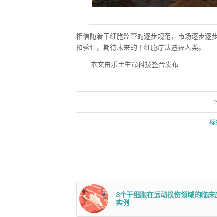
相信随着干细胞监管的逐步规范，市场逐步逐
和验证，期待未来的干细胞疗法造福人类。
——本文由乐土生命科技整合发布
/
2
标
8个干细胞在运动损伤领域的临床
实例