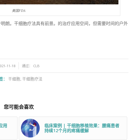
美国FDA
步明朗。干细胞疗法具有前景。的治疗应用空间，但需要时间的户外
021-11-18
通过：
CLB
签：
干细胞
,
干细胞疗法
您可能会喜欢
应用
临床案例 | 干细胞移植效果：腰痛患者
持续12个月的疼痛缓解