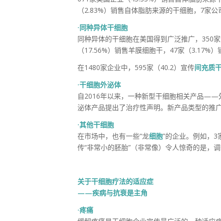
（2.83%）销售自体脂肪来源的干细胞，7家公
·同种异体干细胞
同种异体的干细胞在美国得到广泛推广，350家企
（17.56%）销售羊膜细胞干，47家（3.17
在1480家企业中，595家（40.2）宣传
间充质
·干细胞外泌体
自2016年以来，一种新型干细胞相关产品——
泌体产品提出了治疗性声明。新产品类型的推
·其他干细胞
在市场中，也有一些“龙
细胞
”的企业。例如，
传“非常小的胚胎”（非常像）令人惊奇的是，
关于干细胞疗法的适应症
——疾病与抗衰是主角
·疼痛