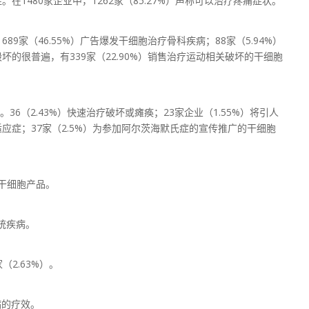
1480家企业中，1262家（85.27%）声称可以治疗疼痛症状。
9家（46.55%）广告爆发干细胞治疗骨科疾病；88家（5.94%）
的很普遍，有339家（22.90%）销售治疗运动相关破坏的干细胞
病。36（2.43%）快速治疗破坏或瘫痪；23家企业（1.55%）将引人
应症；37家（2.5%）为参加阿尔茨海默氏症的宣传推广的干细胞
的干细胞产品。
系统疾病。
（2.63%）。
病的疗效。