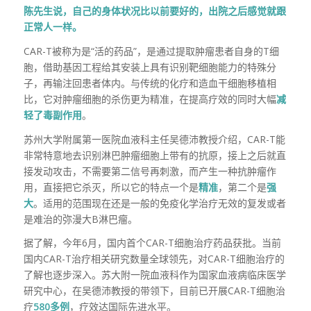
陈先生说，自己的身体状况比以前要好的，出院之后感觉就跟
正常人一样。
CAR-T被称为是“活的药品”，是通过提取肿瘤患者自身的T细
胞，借助基因工程给其安装上具有识别靶细胞能力的特殊分
子，再输注回患者体内。与传统的化疗和造血干细胞移植相
比，它对肿瘤细胞的杀伤更为精准，在提高疗效的同时大幅
减
轻了毒副作用
。
苏州大学附属第一医院血液科主任吴德沛教授介绍，CAR-T能
非常特意地去识别淋巴肿瘤细胞上带有的抗原，接上之后就直
接发动攻击，不需要第二信号再刺激，而产生一种抗肿瘤作
用，直接把它杀灭，所以它的特点一个是
精准
，第二个是
强
大
。适用的范围现在还是一般的免疫化学治疗无效的复发或者
是难治的弥漫大B淋巴瘤。
据了解，今年6月，国内首个CAR-T细胞治疗药品获批。当前
国内CAR-T治疗相关研究数量全球领先，对CAR-T细胞治疗的
了解也逐步深入。苏大附一院血液科作为国家血液病临床医学
研究中心，在吴德沛教授的带领下，目前已开展CAR-T细胞治
疗
580多例
，疗效达国际先进水平。