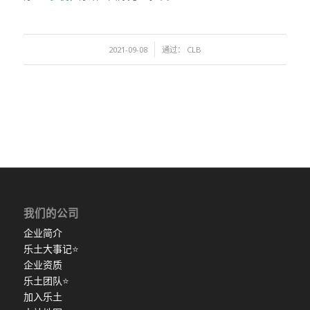
/
2021-09-08
通过：
CLB
我们的公司
企业简介
乐土大事记
⭐
企业资质
乐土团队
⭐
加入乐土