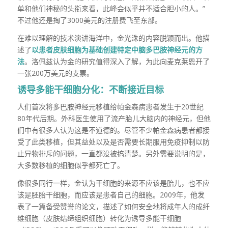
单和他们神秘的头衔来看，此峰会似乎并不适合胆小的人。”
不过他还是掏了3000美元的注册费飞至东部。
在难以理解的技术演讲海洋中，金光洙的内容脱颖而出。他描
述了
以患者皮肤细胞为基础创建特定中脑多巴胺神经元的方
法
。洛佩兹认为金的研究值得深入了解，为此向麦克莱恩开了
一张200万美元的支票。
诱导多能干细胞分化：不断接近目标
人们首次将多巴胺神经元移植给帕金森病患者发生于20世纪
80年代后期。外科医生使用了流产胎儿大脑内的神经元，但他
们中有很多人认为这是不道德的。尽管不少帕金森病患者都接
受了此类移植，但其益处以及是否需要长期服用免疫抑制以防
止异物排斥的问题，一直都没被搞清楚。另外需要说明的是，
大多数移植的细胞似乎都死亡了。
像很多同行一样，金认为干细胞的来源不应该是胎儿，也不应
该是胚胎干细胞，而应该是患者自己的细胞。2009年，他发
表了一篇备受赞誉的论文，描述了如何安全地将成年人的成纤
维细胞（皮肤结缔组织细胞）转化为诱导多能干细胞