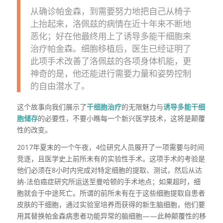
从确诊帕金森，到需要努力地把自己从椅子
上抬起来，洛佩兹的病情在近十年来不断地
恶化；好在他最终用上了诱导多能干细胞来
治疗帕金森。细胞移植后，医生已经证明了
此项手术改善了洛佩兹的各项身体机能，更
神奇的是，他还能进行需要力量和姿势控制
的自由潜水了。
这个故事向我们展示了
干细胞治疗
的无限魅力与
诱导多能干细
胞储存
的必要性，不要小瞧每一个新兴医学技术，这将是颠覆
性的改变。
2017年夏末的一个午夜，4位研究人员展开了一项需要与时间
竞逐，且医学史上前所未有的实验性手术。这项手术的考验是
他们必须在8小时内完成对特定细胞的提取、测试，然后从达
纳-法伯癌症研究所运送至曼哈顿的手术地点；如果超时，细
胞就会于中途死亡。所谓的前所未有在于这些细胞提取自患者
皮肤的干细胞，通过实验室培养而获得的新生脑细胞，他们要
用其替换帕金森病患者功能异常的脑细胞——此种颠覆性的移