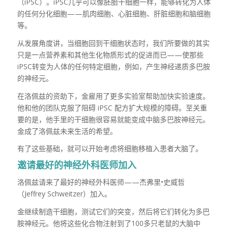
（iPSC）。iPSC几乎可以像胚胎干细胞一样，能够转化为人体
的任何分化细胞——肌肉细胞、心脏细胞、肝脏细胞和脑细胞
等。
从发展角度讲，当细胞回到干细胞状态时，我们所要做的其实
只是一点营养素和其他生化物质形式的促进而已——使那些
iPSC转变为人体的任何特定细胞，例如，产生神经递质多巴胺
的神经元。
在洛佩兹的资助下，金雇用了更多实验室帮助加快实验速度。
他和他的团队克服了阻碍 iPSC 配方扩大规模的障碍。至关重
要的是，他手里的干细胞很容易就能变成中脑多巴胺神经元。
金成了洛佩兹未来生活的希望。
有了这些基础，就可以开始考虑将细胞移植入患者大脑了。
邀请最好的神经外科医师加入
洛佩兹请来了最好的神经外科医师——杰弗里•史威哲
（Jeffrey Schweitzer）加入。
金继续制造干细胞，测试它们的突变，然后将它们转化为多巴
胺神经元。他将这些化合物注射到了100多只老鼠的大脑中