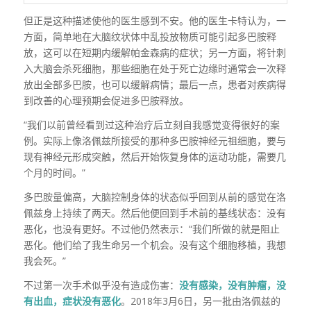
但正是这种描述使他的医生感到不安。他的医生卡特认为，一
方面，简单地在大脑纹状体中乱投放物质可能引起多巴胺释
放，这可以在短期内缓解帕金森病的症状；另一方面，将针刺
入大脑会杀死细胞，那些细胞在处于死亡边缘时通常会一次释
放出全部多巴胺，也可以缓解病情；最后一点，患者对疾病得
到改善的心理预期会促进多巴胺释放。
“我们以前曾经看到过这种治疗后立刻自我感觉变得很好的案
例。实际上像洛佩兹所接受的那种多巴胺神经元祖细胞，要与
现有神经元形成突触，然后开始恢复身体的运动功能，需要几
个月的时间。”
多巴胺量偏高，大脑控制身体的状态似乎回到从前的感觉在洛
佩兹身上持续了两天。然后他便回到手术前的基线状态：没有
恶化，也没有更好。不过他仍然表示：“我们所做的就是阻止
恶化。他们给了我生命另一个机会。没有这个细胞移植，我想
我会死。”
不过第一次手术似乎没有造成伤害：
没有感染，没有肿瘤，没
有出血，症状没有恶化
。2018年3月6日，另一批由洛佩兹的