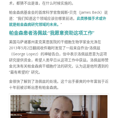
术，都猜不出是谁，在什么时候实施的。
帕金森病基金会的首席科学官詹姆斯•贝克（James Beck）说
道：“我们知道这个领域应该往哪里前进。
此类移植手术或许
就是帕金森病研究领域的未来。
”
帕金森患者洛佩兹:“我愿意资助这项工作”
美国马萨诸塞州麦克莱恩医院的干细胞生物学家金光洙在
2013年5月2日翻阅收件箱时发现了一段来自乔治•洛佩兹
（George Lopez）的神秘告白，信中表示洛佩兹愿意为这项
研究提供资金，希望人类早日从这项工作中获益。洛佩兹称赞
金光洙有关帕金森病干细胞疗法的研究，认为这是他所遇到的
“最有希望的” 研究。
金很快了解到了洛佩兹的处境。这个出手豪爽的中年富翁于近
十年前被诊断出患有帕金森病。