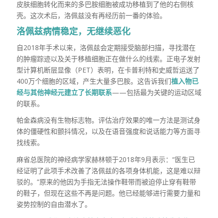
皮肤细胞转化而来的多巴胺细胞被成功移植到了他的右侧核
壳。这次术后，洛佩兹没有再经历前一番的体验。
洛佩兹病情稳定，无继续恶化
自2018年手术以来，洛佩兹会定期接受脑部扫描，寻找潜在
的肿瘤踪迹以及关于移植细胞正在做什么的线索。正电子发射
型计算机断层显像（PET）表明，在卡普利特和史威哲运送了
400万个细胞的区域，产生大量多巴胺。这告诉我们
植入物已
经与其他神经元建立了长期联系
——包括最为关键的运动区域
的联系。
帕金森病没有生物标志物。评估治疗效果的唯一方法是测试身
体的僵硬性和颤抖情况，以及在语音强度和说话能力等方面寻
找线索。
麻省总医院的神经病学家赫林顿于2018年9月表示：“医生已
经证明了此项手术改善了洛佩兹的各项身体机能，这是难以辩
驳的。”原来的他因为手指无法操作鞋带而被迫停止穿有鞋带
的鞋子，但现在这些不再是问题。他已经能够进行需要力量和
姿势控制的自由潜水了。