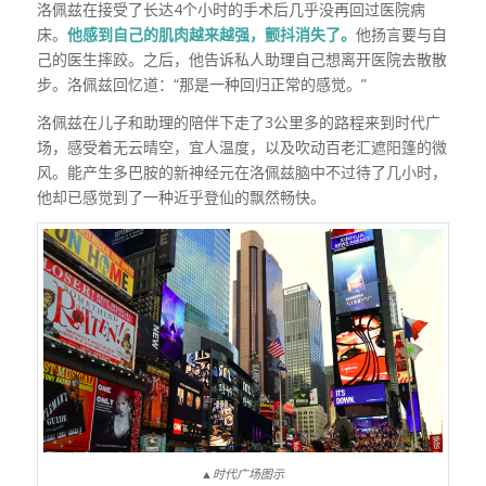
洛佩兹在接受了长达4个小时的手术后几乎没再回过医院病
床。
他感到自己的肌肉越来越强，颤抖消失了。
他扬言要与自
己的医生摔跤。之后，他告诉私人助理自己想离开医院去散散
步。洛佩兹回忆道：“那是一种回归正常的感觉。”
洛佩兹在儿子和助理的陪伴下走了3公里多的路程来到时代广
场，感受着无云晴空，宜人温度，以及吹动百老汇遮阳篷的微
风。能产生多巴胺的新神经元在洛佩兹脑中不过待了几小时，
他却已感觉到了一种近乎登仙的飘然畅快。
▲时代广场图示