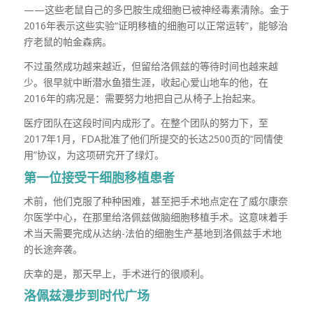
——这些老鼠自己的多巴胺生成细胞已被神经毒素清除。金于
2016年表示这些实验“证明移植的细胞可以正常运转”，能够治
疗老鼠的帕金森病。
不过虽然成功越来越近，但留给洛佩兹的等待时间也越来越
少。很早就中断潜水鱼猎生涯，收起心爱山地车的他，在
2016年的病况是：需要努力地把自己从椅子上抬起来。
医疗团队在这段时间内成形了。在整个团队的努力下，至
2017年1月，FDA批准了他们所提交的长达2500页的“同情使
用”协议，为这项研究开了绿灯。
第一位接受干细胞移植患者
术前，他们克服了种种困难，甚至把手术地点定在了威尔康奈
尔医学中心，在那里给洛佩兹做脑细胞移植手术。这意味着手
术当天需要完成从达纳-法伯的细胞生产基地到洛佩兹手术地
的长途奔袭。
庆幸的是，那天早上，手术进行的很顺利。
洛佩兹漫步到时代广场