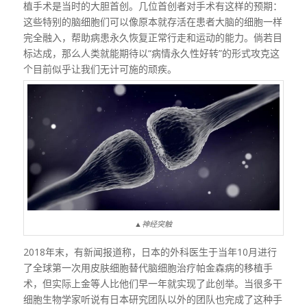
植手术是当时的大胆首创。几位首创者对手术有这样的预期：
这些特别的脑细胞们可以像原本就存活在患者大脑的细胞一样
完全融入，帮助病患永久恢复正常行走和运动的能力。倘若目
标达成，那么人类就能期待以“病情永久性好转”的形式攻克这
个目前似乎让我们无计可施的顽疾。
▲神经突触
2018年末，有新闻报道称，日本的外科医生于当年10月进行
了全球第一次用皮肤细胞替代脑细胞治疗帕金森病的移植手
术，但实际上金等人比他们早一年就实现了此创举。当很多干
细胞生物学家听说有日本研究团队以外的团队也完成了这种手