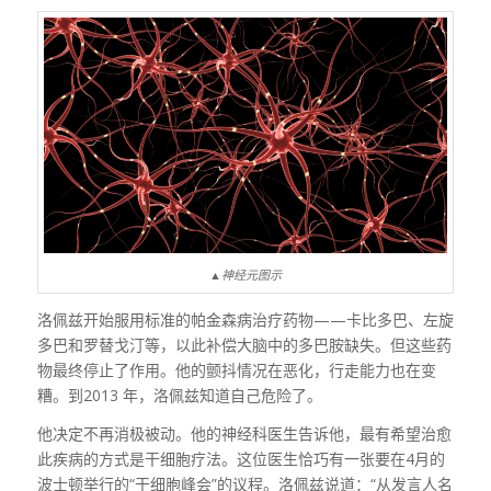
▲神经元图示
洛佩兹开始服用标准的帕金森病治疗药物——卡比多巴、左旋
多巴和罗替戈汀等，以此补偿大脑中的多巴胺缺失。但这些药
物最终停止了作用。他的颤抖情况在恶化，行走能力也在变
糟。到2013 年，洛佩兹知道自己危险了。
他决定不再消极被动。他的神经科医生告诉他，最有希望治愈
此疾病的方式是干细胞疗法。这位医生恰巧有一张要在4月的
波士顿举行的“干细胞峰会”的议程。洛佩兹说道：“从发言人名