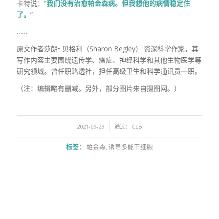
卡特说：“
我们没有治愈帕金森病。但我想他的病情稳定住
了。
”
……
原文作者莎朗• 贝格利（Sharon Begley）:资深科学作家，其
写作内容主要围绕遗传学、癌症、神经科学和其他生物医学等
研究领域。曾任职路透社，担任高级卫生和科学通讯员一职。
（注：编辑略有删减。另外，部分图片来自摄图网。）
/
2021-09-29
通过：
CLB
标签：
帕金森
,
诱导多能干细胞