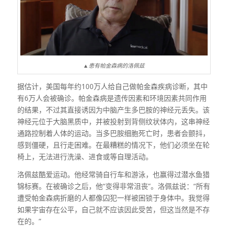
▲患有帕金森病的洛佩兹
据估计，美国每年约100万人给自己做帕金森疾病诊断，其中
有6万人会被确诊。帕金森病是遗传因素和环境因素共同作用
的结果，不过其直接诱因为中脑产生多巴胺的神经元丢失。该
神经元位于大脑黑质中，并被投射到背侧纹状体内，这串神经
通路控制着人体的运动。当多巴胺细胞死亡时，患者会颤抖，
感到僵硬，且行走困难。在最糟糕的情况下，他们必须坐在轮
椅上，无法进行洗澡、进食或等自理活动。
洛佩兹酷爱运动。他经常骑自行车和游泳，也赢得过潜水鱼猎
锦标赛。在被确诊之后，他“变得非常沮丧”。洛佩兹说：“所有
遭受帕金森病折磨的人都像囚犯一样被困锁于身体中。我觉得
如果宇宙存在公平，自己就不应该因此受苦，但这当然是不存
在的。”