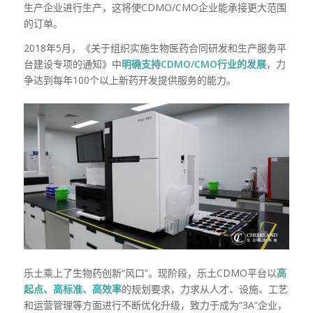
生产企业进行生产，这将使
CDMO/CMO
企业能承接更大范围
的订单。
2018
年
5
月，
《关于组织实施生物医药合同研发和生产服务平
台建设专项的通知》中
明确支持CDMO/CMO行业的发展
，力
争达到每年
100
个以上新药开发提供服务的能力。
乐土乘上了生物药创新“风口”。现阶段，乐土
CDMO
平台以
高
起点、高标准、高效率
的规划要求，力求从人才、设施、工艺
和运营管理等方面进行不断优化升级，致力于成为
“3A”企业
，