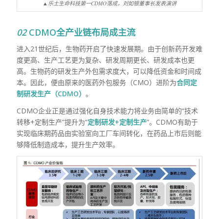
▲乐土生命科技第一CDMO落成，刘如银董事长发表演讲
02
CDMO
全产业链布局成主流
进入
21
世纪后，生物药开启了快速发展期。由于创新药开发难
度更高、生产工艺更为复杂、研发周期更长、研发成本也更
高。生物药的研发生产外包需求度大，可以降低资金和时间成
本。因此，便由原来的医药外包服务（
CMO
）进阶为
合同定
制研发生产（CDMO）
。
CDMO
企业正是通过强化自身技术能力将业务由简单的“技术
转移
+
定制生产”提升为“
定制研发+定制生产
”。
CDMO
有助于
实现临床期药品由实验室向工厂车间转化，在药品上市后则能
够降低制造成本，提升生产效率。