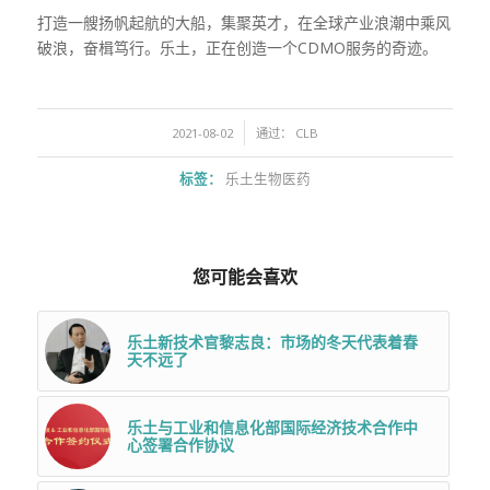
打造一艘扬帆起航的大船，集聚英才，在全球产业浪潮中乘风
破浪，奋楫笃行
。乐土，正在创造一个
CDMO
服务的奇迹。
/
2021-08-02
通过：
CLB
标签：
乐土生物医药
您可能会喜欢
乐土新技术官黎志良：市场的冬天代表着春
天不远了
乐土与工业和信息化部国际经济技术合作中
心签署合作协议