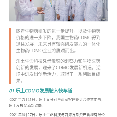
随着生物药研发的进一步提升，以及生物药
价格的进一步下降，我国生物药CDMO得到
迅猛发展，未来具有较强研发能力的一体化
生物药CDMO企业将脱颖而出。
乐土生命科技凭借敏锐的洞察力和生物医药
创新的发展，迎来了
CDMO
发展新机遇，逆
境中迸发出创新活力，取得了一系列瞩目成
果。
01
乐土CDMO发展驶入快车道
·
2021
年
7
月
21
日，乐土又分别与两家客户签订合作意向书，
乐土发展又添新动能。
·
2021
年
6
月
27
日，乐土生命科技与前海方舟资产管理有限公