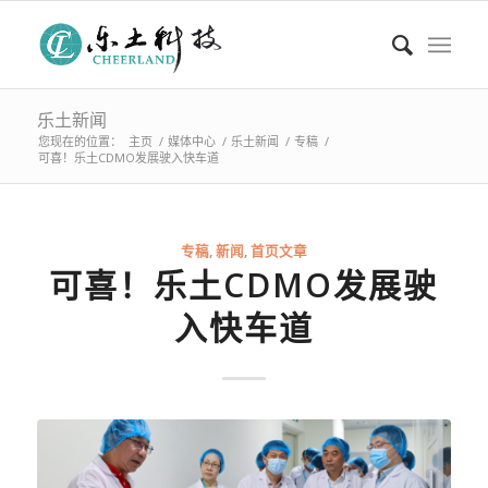
乐土新闻
您现在的位置：
主页
/
媒体中心
/
乐土新闻
/
专稿
/
可喜！乐土CDMO发展驶入快车道
专稿
,
新闻
,
首页文章
可喜！乐土CDMO发展驶
入快车道