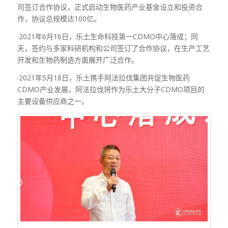
司签订合作协议，正式启动生物医药产业基金设立和投资合
作，协议总规模达
100
亿。
·
2021
年
6
月
16
日，乐土生命科技第一
CDMO
中心落成；同
天，签约与多家科研机构和公司签订了合作协议，在生产工艺
开发和生物药制造方面展开广泛合作。
·
2021
年
5
月
18
日，乐土携手阿法拉伐集团共促生物医药
CDMO
产业发展，阿法拉伐将作为乐土大分子
CDMO
项目的
主要设备供应商之一。