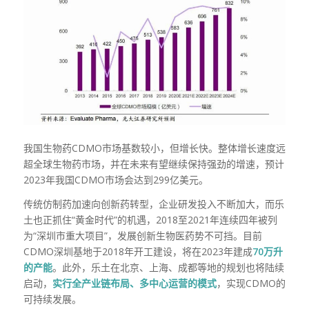
我国
生物药
CDMO
市场基数较小，但增长快
。整体增长速度远
超全球生物药市场，并在未来有望继续保持强劲的增速
，预计
2023
年我国
CDMO
市场会达到
299
亿美元
。
传统仿制药加速向创新药转型，企业研发投入不断加大，而乐
土也正抓住“黄金时代”的机遇，
2018
至
2021
年连续四年被列
为“深圳市重大项目”，发展创新生物医药势不可挡。目前
CDMO
深圳基地于
2018
年开工建设，将在
2023
年建成
70万升
的产能
。此外，乐土在北京、上海、成都等地的规划也将陆续
启动，
实行全产业链布局、多中心运营的模式
，实现
CDMO
的
可持续发展。