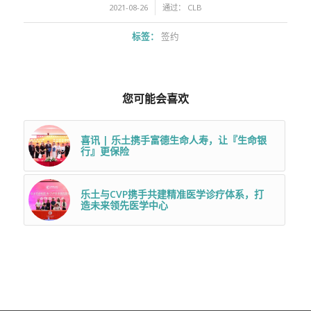
/
2021-08-26
通过：
CLB
标签：
签约
您可能会喜欢
喜讯 | 乐土携手富德生命人寿，让『生命银
行』更保险
乐土与CVP携手共建精准医学诊疗体系，打
造未来领先医学中心