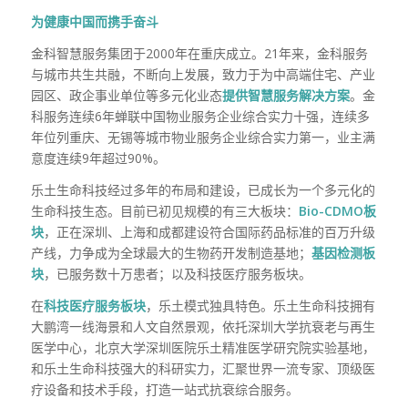
为健康中国而携手奋斗
金科智慧服务集团于2000年在重庆成立。21年来，金科服务
与城市共生共融，不断向上发展，致力于为中高端住宅、产业
园区、政企事业单位等多元化业态
提供智慧服务解决方案
。金
科服务连续6年蝉联中国物业服务企业综合实力十强，连续多
年位列重庆、无锡等城市物业服务企业综合实力第一，业主满
意度连续9年超过90%。
乐土生命科技经过多年的布局和建设，已成长为一个多元化的
生命科技生态。目前已初见规模的有三大板块：
Bio-CDMO板
块
，正在深圳、上海和成都建设符合国际药品标准的百万升级
产线，力争成为全球最大的生物药开发制造基地；
基因检测板
块
，已服务数十万患者；以及科技医疗服务板块。
在
科技医疗服务板块
，乐土模式独具特色。乐土生命科技拥有
大鹏湾一线海景和人文自然景观，依托深圳大学抗衰老与再生
医学中心，北京大学深圳医院乐土精准医学研究院实验基地，
和乐土生命科技强大的科研实力，汇聚世界一流专家、顶级医
疗设备和技术手段，打造一站式抗衰综合服务。