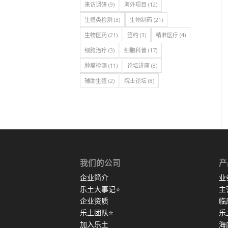
来访调研
(9)
海外项目
(12)
生殖类检测
(3)
生物制药
(21)
生物医药
(21)
签约
(3)
精准医疗
(4)
细胞治疗
(3)
细胞科普
(17)
肿瘤检测
(11)
论坛讲座
(8)
辅助生殖
(2)
院士论坛
(8)
我们的公司
产
企业简介
业
乐土大事记
⭐
主
企业资质
临
乐土团队
⭐
乐
加入乐土
海