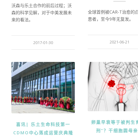
沃森与乐土合作的前后过程；沃
全球首例被CAR-T治愈的
森的科学见解，对于中美发展未
患者，至今9年无复发。
来的看法。
2021-06-21
2017-01-30
卵巢早衰等于被判生
喜讯| 乐土生命科技第一
刑”？干细胞圆母
CDMO中心落成运营庆典隆