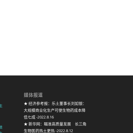
媒体报道
★ 经济参考报：乐土董事长刘如银：
生
大规模商业化生产可使生物药成本降
低七成 -2022.8.16
★ 新华网：瞄准高质量发展 长三角
进
生物医药热土更热 -2022.8.12