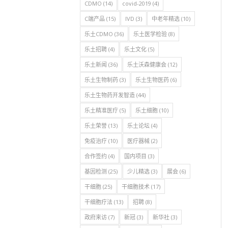
CDMO
(14)
covid-2019
(4)
C端产品
(15)
IVD
(3)
中老年精选
(10)
乐土CDMO
(36)
乐土医学检验
(8)
乐土招聘
(4)
乐土文化
(5)
乐土新闻
(36)
乐土沃森健康会
(12)
乐土生物制药
(3)
乐土生物医药
(6)
乐土生物药开发智造
(44)
乐土精准医疗
(5)
乐土细胞
(10)
乐土荣誉
(13)
乐土论坛
(4)
免疫治疗
(10)
医疗器械
(2)
合作签约
(4)
国内项目
(3)
基因检测
(25)
少儿精选
(3)
展会
(6)
干细胞
(25)
干细胞技术
(17)
干细胞疗法
(13)
招聘
(8)
政府来访
(7)
新冠
(3)
新华社
(3)