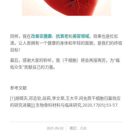
同样，我在
改善亚健康
、
抗衰老
和
美容领域
，效果也是杠杠
滴。让人类拥有一个健康的身体和年轻的面貌，是我们的终极
目标！
最后，感谢大家的聆听，我（干细胞）将会再接再厉，为“福
佑众生”贡献自己的力量。
参考文献
[1]胡啸天,邓志钦,段莉,李文翠,王大平.间充质干细胞归巢效应
的研究进展[J].生物骨科材料与临床研究,2020,17(05):53-57.
/
2021-05-02
通过：
CLB