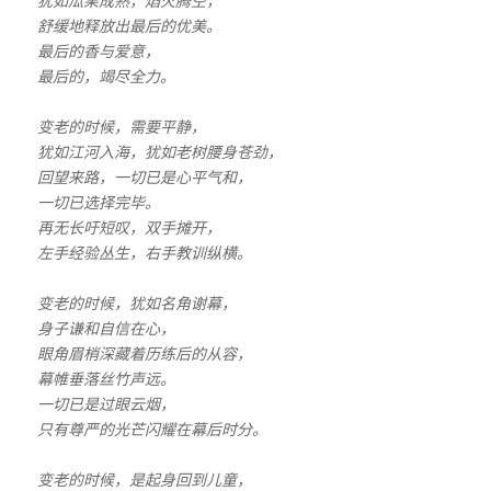
犹如瓜果成熟，焰火腾空，
舒缓地释放出最后的优美。
最后的香与爱意，
最后的，竭尽全力。
变老的时候，需要平静，
犹如江河入海，犹如老树腰身苍劲，
回望来路，一切已是心平气和，
一切已选择完毕。
再无长吁短叹，双手摊开，
左手经验丛生，右手教训纵横。
变老的时候，犹如名角谢幕，
身子谦和自信在心，
眼角眉梢深藏着历练后的从容，
幕帷垂落丝竹声远。
一切已是过眼云烟，
只有尊严的光芒闪耀在幕后时分。
变老的时候，是起身回到儿童，