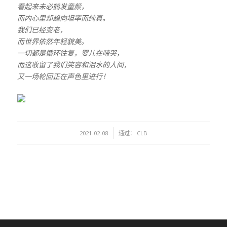
看起来未必鹤发童颜，
而内心里却趋向坦率而纯真。
我们已经变老，
而世界依然年轻貌美。
一切都是循环往复，婴儿在啼哭，
而这收留了我们笑容和泪水的人间，
又一场轮回正在声色里进行！
/
2021-02-08
通过：
CLB