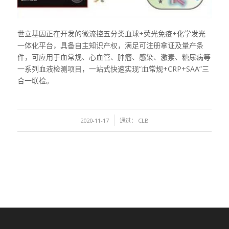
世立基因正在开发的微流控五分类血球+荧光免疫+化学发光
一体化平台，具备自主知识产权，满足可注册拿证及量产条
件，可应用于血常规、心血管、肿瘤、感染、激素、糖尿病等
一系列血液检测项目，一站式快速实现“血常规+CRP+SAA”三
合一联检。
/
2020-11-17
通过：
CLB